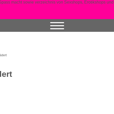
ädert
dert